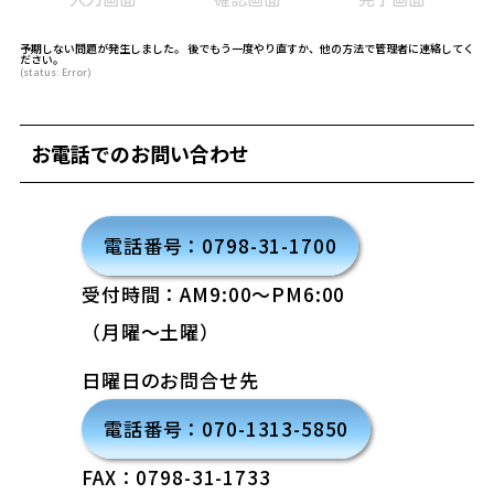
在
在
在
予期しない問題が発生しました。 後でもう一度やり直すか、他の方法で管理者に連絡してく
表
表
表
ださい。
(status: Error)
示
示
示
さ
さ
さ
れ
れ
れ
お電話でのお問い合わせ
て
て
て
い
い
い
る
る
る
電話番号：0798-31-1700
画
画
画
面
面
面
受付時間：AM9:00〜PM6:00
で
で
で
（月曜～土曜）
す。
す。
す。
日曜日のお問合せ先
電話番号：070-1313-5850
FAX：0798-31-1733