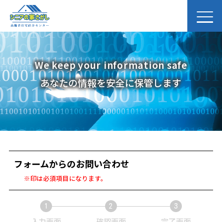
We keep your information safe
あなたの情報を安全に保管します
フォームからのお問い合わせ
※印は必須項目になります。
1
2
3
現
現
現
入力画面
確認画面
完了画面